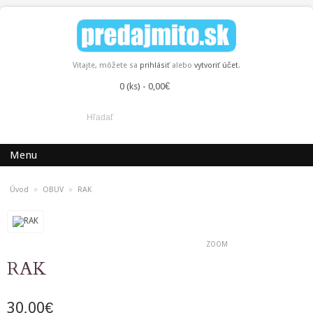
Vitajte, môžete sa
prihlásiť
alebo
vytvoriť účet
.
0 (ks) - 0,00€
Menu
»
»
Úvod
OBUV
RAK
ZOOM
RAK
30,00€