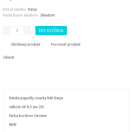
Kód produktu:
Darja
Počet kusov skladom:
Skladom
Obľúbený produkt
Porovnať produkt
Zdieľať
Detske papučky znacky RAK Darja
velkost UK 8,5 (eu 26)
farba bordovo červene
NEW