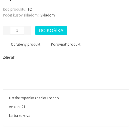
Kód produktu:
F2
Počet kusov skladom:
Skladom
Obľúbený produkt
Porovnať produkt
Zdieľať
Detske topanky znacky Froddo
velkost 21
farba ruzova