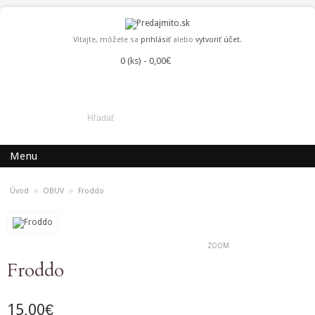
Vitajte, môžete sa
prihlásiť
alebo
vytvoriť účet
.
0 (ks) - 0,00€
Menu
»
»
Úvod
OBUV
Froddo
ZOOM
Froddo
15,00€